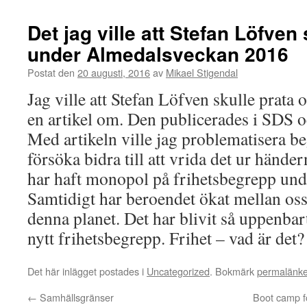
Det jag ville att Stefan Löfven
under Almedalsveckan 2016
Postat den
20 augusti, 2016
av
Mikael Stigendal
Jag ville att Stefan Löfven skulle prata 
en artikel om. Den publicerades i SDS 
Med artikeln ville jag problematisera be
försöka bidra till att vrida det ur hände
har haft monopol på frihetsbegrepp unde
Samtidigt har beroendet ökat mellan oss
denna planet. Det har blivit så uppenbar
nytt frihetsbegrepp. Frihet – vad är det?
Det här inlägget postades i
Uncategorized
. Bokmärk
permalänk
←
Samhällsgränser
Boot camp f