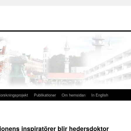
orskningsprojekt
Publikationer
Om hemsidan
In English
nens inspiratörer blir hedersdoktor