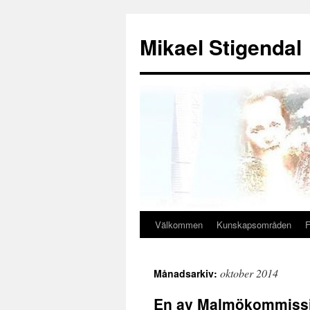
Hoppa
till
Mikael Stigendal
innehåll
Välkommen
Kunskapsområden
F
oktober 2014
Månadsarkiv:
En av Malmökommissio