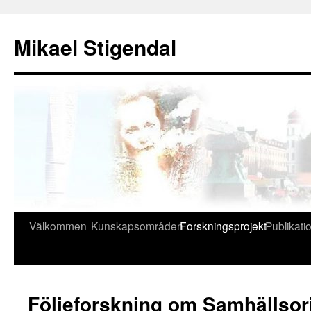
Hoppa
till
Mikael Stigendal
innehåll
Välkommen
Kunskapsområden
Forskningsprojekt
Publikati
Följeforskning om Samhällsor