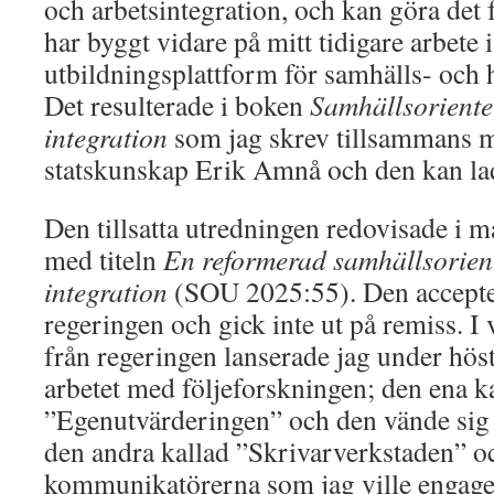
och arbetsintegration, och kan göra det
har byggt vidare på mitt tidigare arbete 
utbildningsplattform för samhälls- oc
Det resulterade i boken
Samhällsoriente
integration
som jag skrev tillsammans m
statskunskap Erik Amnå och den kan la
Den tillsatta utredningen redovisade i m
med titeln
En reformerad samhällsorient
integration
(SOU 2025:55). Den accepter
regeringen och gick inte ut på remiss. I
från regeringen lanserade jag under hös
arbetet med följeforskningen; den ena k
”Egenutvärderingen” och den vände sig t
den andra kallad ”Skrivarverkstaden” oc
kommunikatörerna som jag ville engager