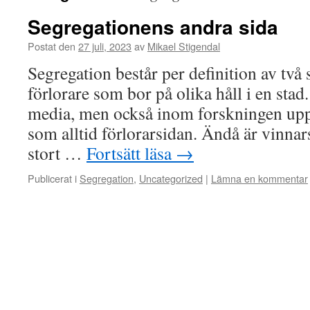
Segregationens andra sida
Postat den
27 juli, 2023
av
Mikael Stigendal
Segregation består per definition av två 
förlorare som bor på olika håll i en stad
media, men också inom forskningen up
som alltid förlorarsidan. Ändå är vinnars
stort …
Fortsätt läsa
→
Publicerat i
Segregation
,
Uncategorized
|
Lämna en kommentar