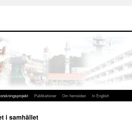
orskningsprojekt
Publikationer
Om hemsidan
In English
et i samhället