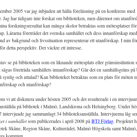
tember 2005 var jag inbjuden att hålla föreläsning på en konferens med
r. Jag har tidigare inte forskat om biblioteken, men däremot om utanförs
mina forskningsresultat kan många skolor betraktas som mötesplatser fö
ap. Lärarna företräder det svenska samhället och dess innanförskap m
nd av bakgrund och livssituation representerar ett utanförskap. I min fö
ör detta perspektiv. Det väckte ett intresse.
av se på biblioteken som en liknande mötesplats eller gränsinstitution
 sägas företräda samhällets innanförskap? Går det en samhällsgräns på b
 synlig och uttalad? Kan biblioteket betraktas som en plats för möten 
anförskap och utanförskap?
m vi att diskutera under hösten 2005 och det resulterade i en intervju
anställda på bibliotek i Malmö, Landskrona och Helsingborg. Under hö
 intervjuade jag sammanlagt 34 biblioteksanställda. Intervjuerna låg sen
ket i samhället
som publicerades i april 2008 på
BTJ Förlag
. Projektet h
iotek Skåne, Region Skåne, Kulturrådet, Malmö Högskola samt Malmö
rgs kommun.