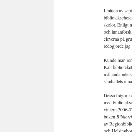
I mitten av sep
bibliotekschefe
skolor. Enligt 
och innanförsk
eleverna på gru
redogjorde jag f
Kunde man rent
Kan biblioteket
måhända inte så
samhällets inn
Dessa frågor ko
med biblioteks
vintern 2006-07
boken
Bibliote
av Regionbibl
och Helsingbo