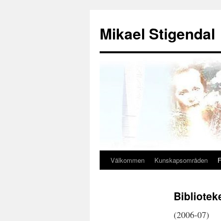
Hoppa
till
Mikael Stigendal
innehåll
Välkommen
Kunskapsområden
F
Bibliotek
(2006-07)