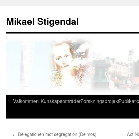
Hoppa
till
Mikael Stigendal
innehåll
Välkommen
Kunskapsområden
Forskningsprojekt
Publikati
←
Delegationen mot segregation (Delmos)
Act.N