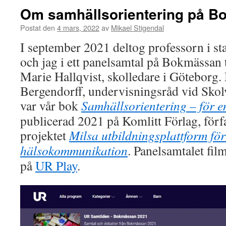
Om samhällsorientering på 
Postat den
4 mars, 2022
av
Mikael Stigendal
I september 2021 deltog professorn i 
och jag i ett panelsamtal på Bokmässan
Marie Hallqvist, skolledare i Göteborg.
Bergendorff, undervisningsråd vid Skol
var vår bok
Samhällsorientering – för e
publicerad 2021 på Komlitt Förlag, förf
projektet
Milsa utbildningsplattform fö
hälsokommunikation
. Panelsamtalet fil
på
UR Play
.